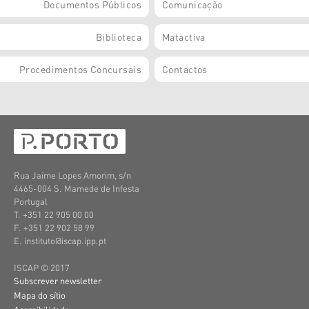
Documentos Públicos
Comunicação
Biblioteca
Matactiva
Procedimentos Concursais
Contactos
Rua Jaime Lopes Amorim, s/n
4465-004 S. Mamede de Infesta
Portugal
T. +351 22 905 00 00
F. +351 22 902 58 99
E. instituto@iscap.ipp.pt
ISCAP © 2017
Subscrever newsletter
Mapa do sítio