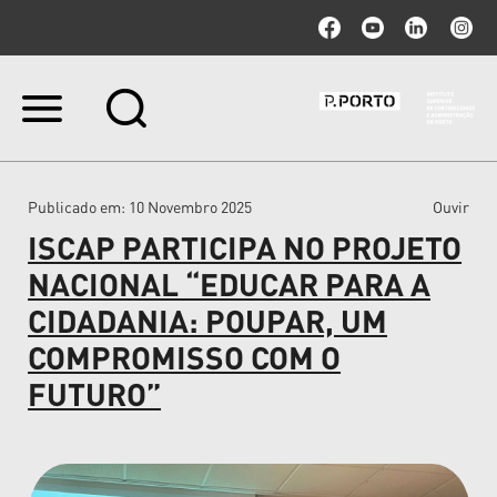
Ir
para
o
conteúdo.
|
Publicado em
: 10 Novembro 2025
Ouvir
Ir
para
ISCAP PARTICIPA NO PROJETO
a
navegação
NACIONAL “EDUCAR PARA A
CIDADANIA: POUPAR, UM
COMPROMISSO COM O
FUTURO”