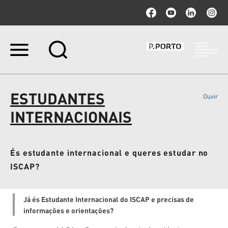
Ir
para
o
conteúdo.
|
ESTUDANTES
Ouvir
Ir
para
INTERNACIONAIS
a
navegação
És estudante internacional e queres estudar no
ISCAP?
Já és Estudante Internacional do ISCAP e precisas de
informações e orientações?