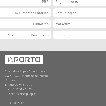
PRR
Regulamentos
Documentos Públicos
Comunicação
Biblioteca
Matactiva
Procedimentos Concursais
Contactos
Rua Jaime Lopes Amorim, s/n
4465-004 S. Mamede de Infesta
Portugal
T. +351 22 905 00 00
F. +351 22 902 58 99
E. instituto@iscap.ipp.pt
ISCAP © 2017