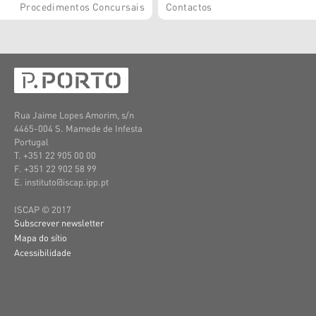
Procedimentos Concursais
Contactos
Rua Jaime Lopes Amorim, s/n
4465-004 S. Mamede de Infesta
Portugal
T. +351 22 905 00 00
F. +351 22 902 58 99
E. instituto@iscap.ipp.pt
ISCAP © 2017
Subscrever newsletter
Mapa do sítio
Acessibilidade