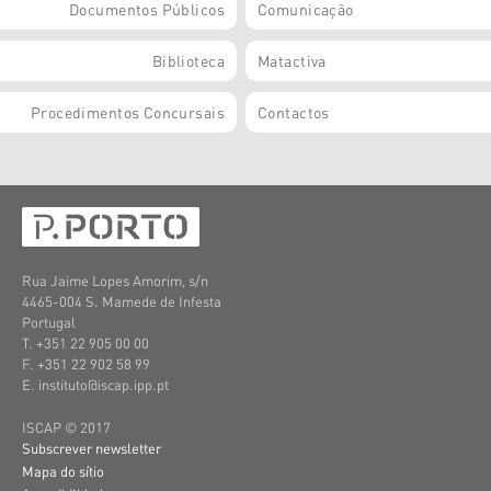
Documentos Públicos
Comunicação
Biblioteca
Matactiva
Procedimentos Concursais
Contactos
Rua Jaime Lopes Amorim, s/n
4465-004 S. Mamede de Infesta
Portugal
T. +351 22 905 00 00
F. +351 22 902 58 99
E. instituto@iscap.ipp.pt
ISCAP © 2017
Subscrever newsletter
Mapa do sítio