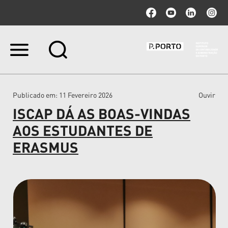
Ir
para
o
conteúdo.
|
Publicado em
: 11 Fevereiro 2026
Ouvir
Ir
para
ISCAP DÁ AS BOAS-VINDAS
a
navegação
AOS ESTUDANTES DE
ERASMUS