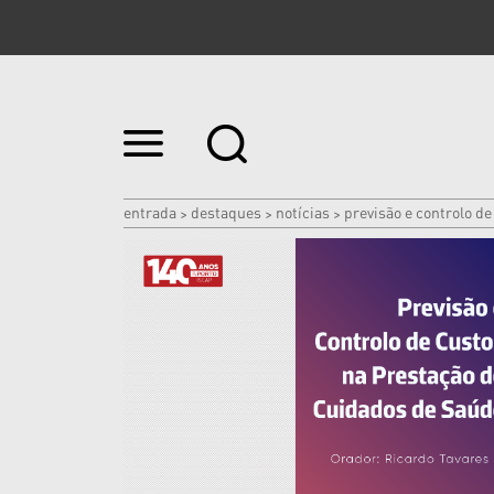
Ir
para
o
conteúdo.
|
entrada
destaques
notícias
previsão e controlo d
>
>
>
Ir
para
a
navegação