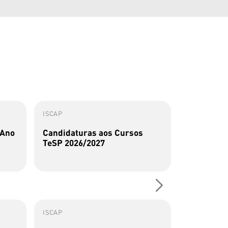
ISCAP
ISCAP
 Ano
Candidaturas aos Cursos
Perfis Al
TeSP 2026/2027
Sousa
ISCAP
ISCAP