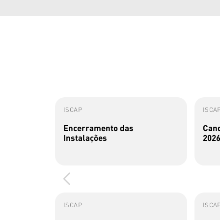
ISCAP
ISCA
Encerramento das
Cand
Instalações
2026
ISCAP
ISCA