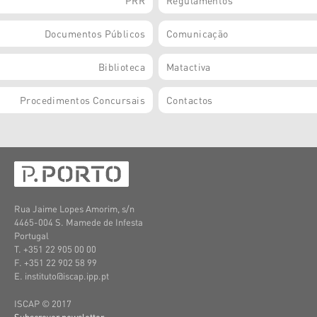
Documentos Públicos
Comunicação
Biblioteca
Matactiva
Procedimentos Concursais
Contactos
Rua Jaime Lopes Amorim, s/n
4465-004 S. Mamede de Infesta
Portugal
T. +351 22 905 00 00
F. +351 22 902 58 99
E. instituto@iscap.ipp.pt
ISCAP © 2017
Subscrever newsletter