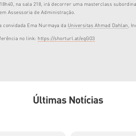
 18h40, na sala 218, irá decorrer uma masterclass subordin
 em Assessoria de Administração.
ora convidada Ema Nurmaya da
Universitas Ahmad Dahlan
, I
erência no link:
https://shorturl.at/eqGO3
Últimas Notícias