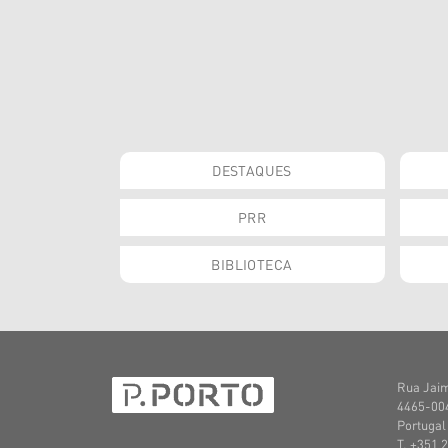
DESTAQUES
PRR
BIBLIOTECA
Rua Jaim
4465-004
Portugal
T. +351 