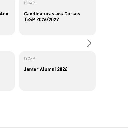
ISCAP
ISCAP
 Ano
Candidaturas aos Cursos
Perfis Al
TeSP 2026/2027
Sousa
ISCAP
ISCAP
Jantar Alumni 2026
Alumna do
de artigos
transforma