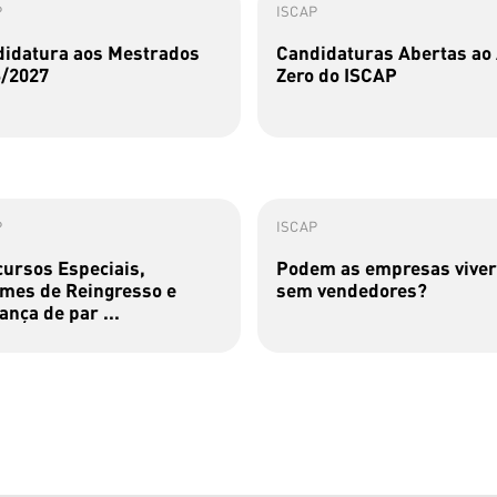
P
ISCAP
idatura aos Mestrados
Candidaturas Abertas ao
/2027
Zero do ISCAP
P
ISCAP
ursos Especiais,
Podem as empresas viver
mes de Reingresso e
sem vendedores?
nça de par ...