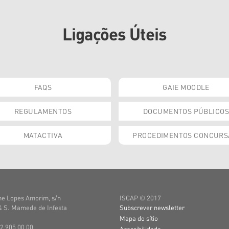
Ligações Úteis
FAQS
GAIE MOODLE
REGULAMENTOS
DOCUMENTOS PÚBLICOS
MATACTIVA
PROCEDIMENTOS CONCURS
e Lopes Amorim, s/n
ISCAP © 2017
 S. Mamede de Infesta
Subscrever newsletter
Mapa do sítio
22 905 00 00
Acessibilidade