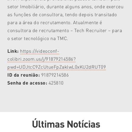
setor Imobiliário, durante alguns anos, onde exerceu
as funções de consultora, tendo depois transitado
para a área do recrutamento. Atualmente é
consultora de recrutamento – Tech Recruiter – para
o setor tecnológico na TMC.
Link:
https://videoconf-
colibri.zoom.us/j/91879214586?
pwd=UDJtcC9ZcUtueFpZaklwL0xKU2dRUT09
ID da reunião:
91879214586
Senha de acesso:
425810
Últimas Notícias