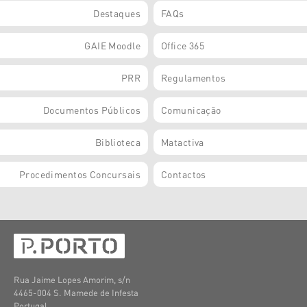
Destaques
FAQs
GAIE Moodle
Office 365
PRR
Regulamentos
Documentos Públicos
Comunicação
Biblioteca
Matactiva
Procedimentos Concursais
Contactos
Rua Jaime Lopes Amorim, s/n
4465-004 S. Mamede de Infesta
Portugal