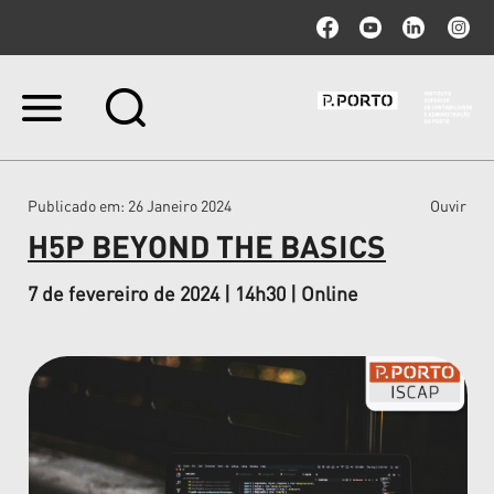
Ir
para
o
conteúdo.
|
Publicado em
: 26 Janeiro 2024
Ouvir
Ir
para
H5P BEYOND THE BASICS
a
navegação
7 de fevereiro de 2024 | 14h30 | Online