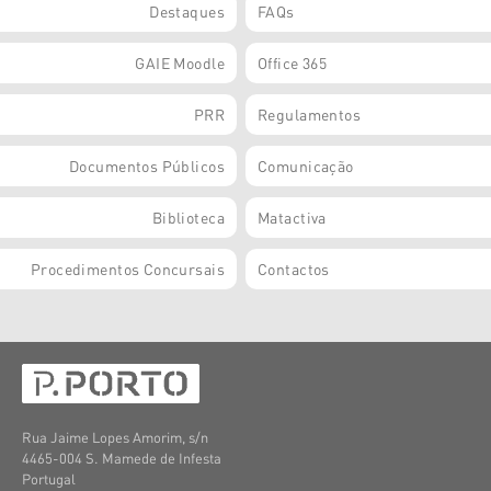
Destaques
FAQs
GAIE Moodle
Office 365
PRR
Regulamentos
Documentos Públicos
Comunicação
Biblioteca
Matactiva
Procedimentos Concursais
Contactos
Rua Jaime Lopes Amorim, s/n
4465-004 S. Mamede de Infesta
Portugal