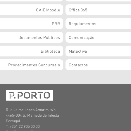
GAIE Moodle
Office 365
PRR
Regulamentos
Documentos Públicos
Comunicação
Biblioteca
Matactiva
Procedimentos Concursais
Contactos
Rua Jaime Lopes Amorim, s/n
4465-004 S. Mamede de Infesta
Portugal
T. +351 22 905 00 00