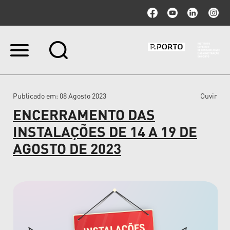
Ir
para
o
conteúdo.
|
Publicado em
: 08 Agosto 2023
Ouvir
Ir
para
ENCERRAMENTO DAS
a
navegação
INSTALAÇÕES DE 14 A 19 DE
AGOSTO DE 2023