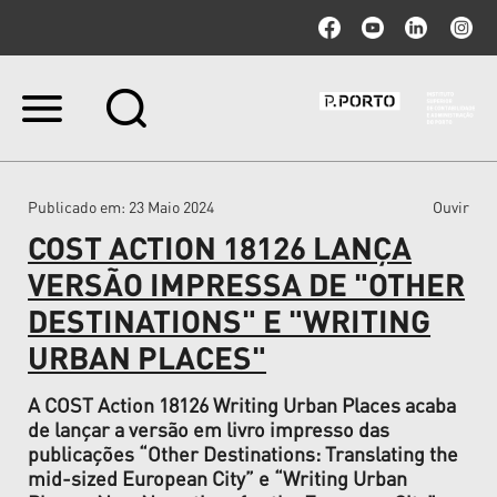
Ir
para
o
conteúdo.
|
Publicado em
: 23 Maio 2024
Ouvir
Ir
para
COST ACTION 18126 LANÇA
a
navegação
VERSÃO IMPRESSA DE "OTHER
DESTINATIONS" E "WRITING
URBAN PLACES"
A COST Action 18126 Writing Urban Places acaba
de lançar a versão em livro impresso das
publicações “Other Destinations: Translating the
mid-sized European City” e “Writing Urban