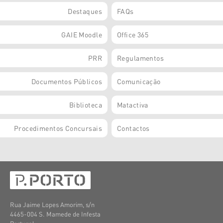
Destaques
FAQs
GAIE Moodle
Office 365
PRR
Regulamentos
Documentos Públicos
Comunicação
Biblioteca
Matactiva
Procedimentos Concursais
Contactos
Rua Jaime Lopes Amorim, s/n
4465-004 S. Mamede de Infesta