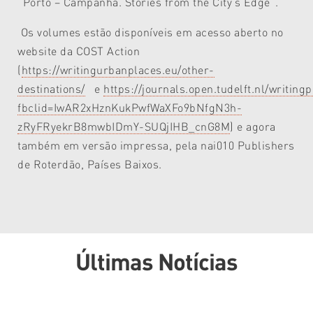
“Porto – Campanhã. Stories from the City’s Edge”.
Os volumes estão disponíveis em acesso aberto no
website da COST Action
(
https://writingurbanplaces.eu/other-
destinations/
e
https://journals.open.tudelft.nl/writing
fbclid=IwAR2xHznKukPwfWaXFo9bNfgN3h-
zRyFRyekrB8mwbIDmY-SUQjIHB_cnG8M
) e agora
também em versão impressa, pela nai010 Publishers
de Roterdão, Países Baixos.
Últimas Notícias