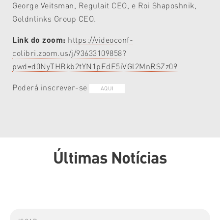
George Veitsman, Regulait CEO, e Roi Shaposhnik,
Goldnlinks Group CEO.
Link do zoom:
https://videoconf-
colibri.zoom.us/j/93633109858?
pwd=d0NyTHBkb2tYN1pEdE5iVGl2MnRSZz09
Poderá inscrever-se
AQUI
Últimas Notícias