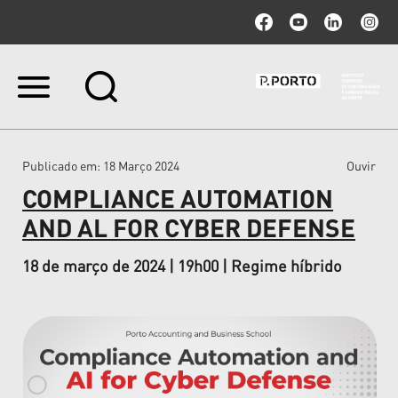
Ir
para
o
conteúdo.
|
Publicado em
: 18 Março 2024
Ouvir
Ir
para
COMPLIANCE AUTOMATION
a
navegação
AND AL FOR CYBER DEFENSE
18 de março de 2024 | 19h00 | Regime híbrido