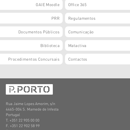
GAIE Moodle
Office 365
PRR
Regulamentos
Documentos Públicos
Comunicação
Biblioteca
Matactiva
Procedimentos Concursais
Contactos
Rua Jaime Lopes Amorim, s/n
4465-004 S. Mamede de Infesta
Portugal
T. +351 22 905 00 00
F. +351 22 902 58 99