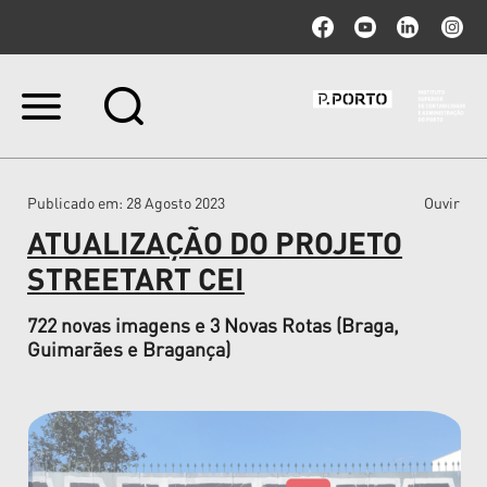
Ir
para
o
conteúdo.
|
Publicado em
: 28 Agosto 2023
Ouvir
Ir
para
ATUALIZAÇÃO DO PROJETO
a
navegação
STREETART CEI
722 novas imagens e 3 Novas Rotas (Braga,
Guimarães e Bragança)