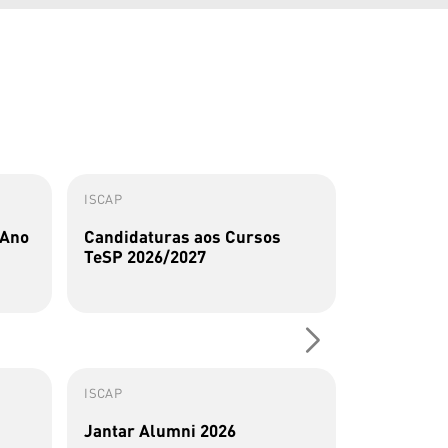
ISCAP
ISCAP
 Ano
Candidaturas aos Cursos
Perfis Al
TeSP 2026/2027
Sousa
ISCAP
ISCAP
Jantar Alumni 2026
Alumna do