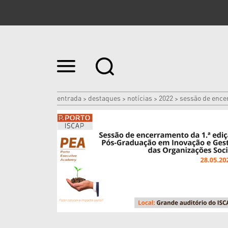
Ir
para
o
conteúdo.
|
entrada
destaques
notícias
2022
sessão de ence
>
>
>
>
Ir
para
a
navegação