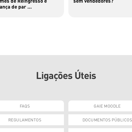
mes de Reingresso e
sem vendedores?
nça de par ...
Ligações Úteis
FAQS
GAIE MOODLE
REGULAMENTOS
DOCUMENTOS PÚBLICOS