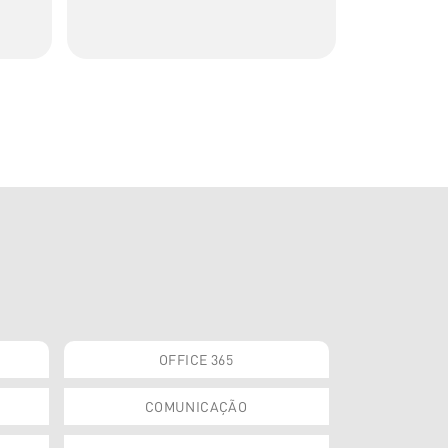
de artigos
transforma
OFFICE 365
COMUNICAÇÃO