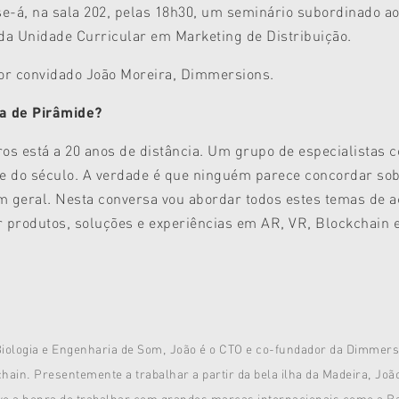
se-á, na sala 202, pelas 18h30, um seminário subordinado a
o da Unidade Curricular em
Marketing de Distribuição.
dor convidado
João Moreira, Dimmersions.
a de Pirâmide?
ros está a 20 anos de distância. Um grupo de especialistas
de do século. A verdade é que ninguém parece concordar sobr
m geral. Nesta conversa vou abordar todos estes temas de 
produtos, soluções e experiências em AR, VR, Blockchain e 
iologia e Engenharia de Som, João é o CTO e co-fundador da Dimmersi
in. Presentemente a trabalhar a partir da bela ilha da Madeira, João 
ve a honra de trabalhar com grandes marcas internacionais como a 