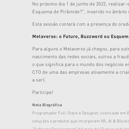
No próximo dia 1 de junho de 2022, realizar-
Esquema de Pirâmide?
", inserido no âmbit
Esta sessão contará com a presença do ora
Metaverso: o Futuro, Buzzword ou Esquem
Para alguns o Metaverso já chegou, para out
nascimento das redes sociais, outros a frau
o que significa para o mundo dos negócios e
CTO de uma das empresas ativamente a criar 
a ser).
Participe!
Nota Biográfica
Programador Full-Stack e Designer, licenciado em B
soluções e produtos que incorporam XR, AI & Blockcha
“Software Development” há mais de 13 anos onde te