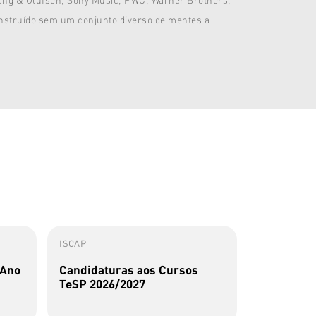
onstruído sem um conjunto diverso de mentes a
ISCAP
ISCAP
 Ano
Candidaturas aos Cursos
Perfis Al
TeSP 2026/2027
Sousa