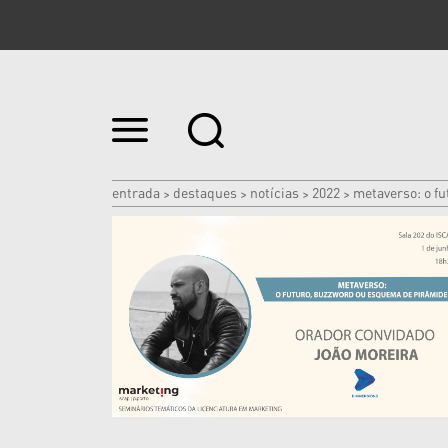
Ir
para
o
conteúdo.
|
entrada
destaques
notícias
2022
metaverso: o f
>
>
>
>
Ir
para
a
navegação