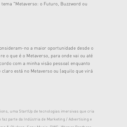
o tema "
Metaverso: o Futuro, Buzzword ou
 consideram-no a maior oportunidade desde o
e o que é o Metaverso, para onde vai ou até
acordo com a minha visão pessoal enquanto
claro está no Metaverso ou (aquilo que virá
ons, uma StartUp de tecnologias imersivas que cria
faz parte da Indústria de Marketing / Advertising e
Bang & Olufsen, Sony Music, PWC, Warner Brothers,