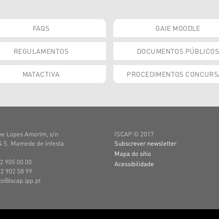
FAQS
GAIE MOODLE
REGULAMENTOS
DOCUMENTOS PÚBLICOS
MATACTIVA
PROCEDIMENTOS CONCURS
e Lopes Amorim, s/n
ISCAP © 2017
 S. Mamede de Infesta
Subscrever newsletter
Mapa do sítio
22 905 00 00
Acessibilidade
22 902 58 99
uto@iscap.ipp.pt