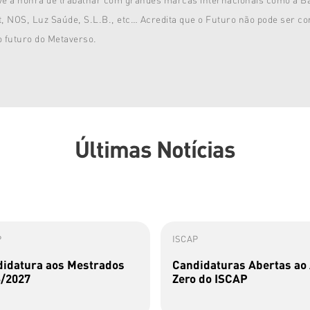
, NOS, Luz Saúde, S.L.B., etc… Acredita que o Futuro não pode ser c
o futuro do Metaverso.
Últimas Notícias
P
ISCAP
idatura aos Mestrados
Candidaturas Abertas ao
/2027
Zero do ISCAP