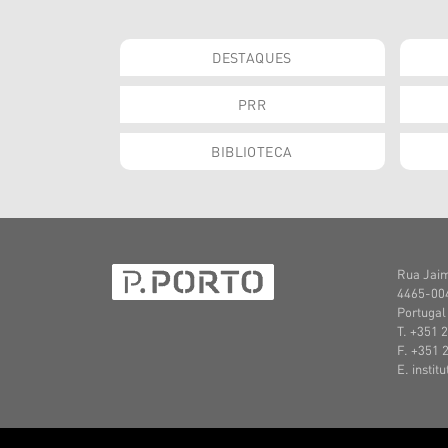
DESTAQUES
PRR
BIBLIOTECA
Rua Jaim
4465-004
Portugal
T. +351 
F. +351 
E. instit