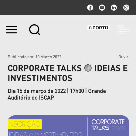
Ir
para
o
conteúdo.
|
Publicado em
: 10 Março 2022
Ouvir
Ir
para
CORPORATE TALKS 🟣 IDEIAS E
a
navegação
INVESTIMENTOS
Dia 15 de março de 2022 | 17h00 | Grande
Auditório do ISCAP