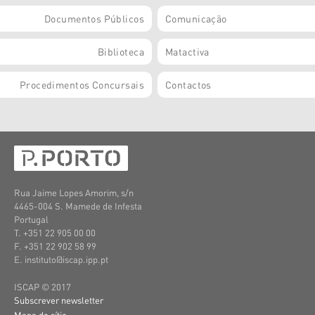
Documentos Públicos
Comunicação
Biblioteca
Matactiva
Procedimentos Concursais
Contactos
Rua Jaime Lopes Amorim, s/n
4465-004 S. Mamede de Infesta
Portugal
T. +351 22 905 00 00
F. +351 22 902 58 99
E. instituto@iscap.ipp.pt
ISCAP © 2017
Subscrever newsletter
Mapa do sítio