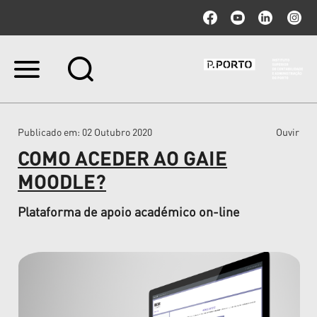
Ir
para
o
conteúdo.
|
Publicado em
: 02 Outubro 2020
Ouvir
Ir
para
COMO ACEDER AO GAIE
a
navegação
MOODLE?
Plataforma de apoio académico on-line