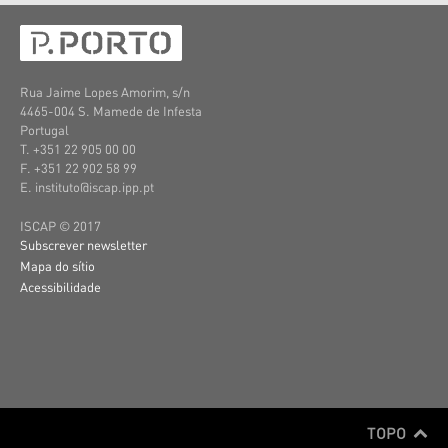
Rua Jaime Lopes Amorim, s/n
4465-004 S. Mamede de Infesta
Portugal
T. +351 22 905 00 00
F. +351 22 902 58 99
E. instituto@iscap.ipp.pt
ISCAP © 2017
Subscrever newsletter
Mapa do sítio
Acessibilidade
TOPO