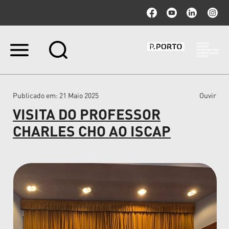
Ir
para
o
conteúdo.
|
Publicado em
: 21 Maio 2025
Ouvir
Ir
para
VISITA DO PROFESSOR
a
navegação
CHARLES CHO AO ISCAP