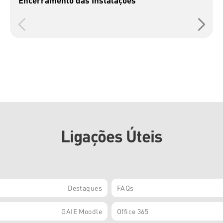
Ligações Úteis
Destaques
FAQs
GAIE Moodle
Office 365