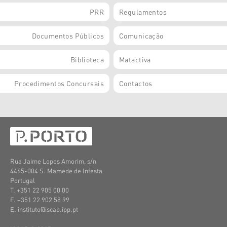
PRR
Regulamentos
Documentos Públicos
Comunicação
Biblioteca
Matactiva
Procedimentos Concursais
Contactos
Rua Jaime Lopes Amorim, s/n
4465-004 S. Mamede de Infesta
Portugal
T. +351 22 905 00 00
F. +351 22 902 58 99
E. instituto@iscap.ipp.pt