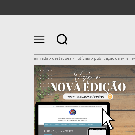
Ir
para
o
conteúdo.
|
entrada
destaques
notícias
publicação da e-rei, e
>
>
>
Ir
para
a
navegação