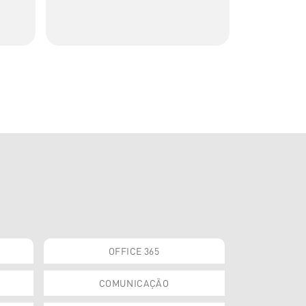
de artigos
transforma
OFFICE 365
COMUNICAÇÃO