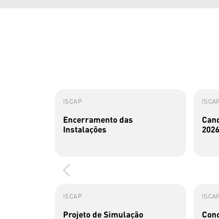
ISCAP
ISCA
Encerramento das
Cand
Instalações
2026
ISCAP
ISCA
Projeto de Simulação
Conc