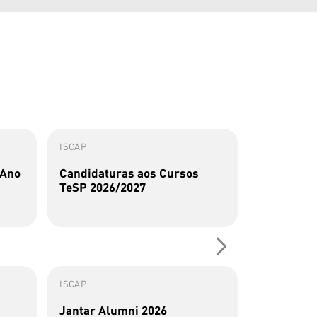
ISCAP
ISCAP
 Ano
Candidaturas aos Cursos
Perfis Al
TeSP 2026/2027
Sousa
ISCAP
ISCAP
Jantar Alumni 2026
Alumna do