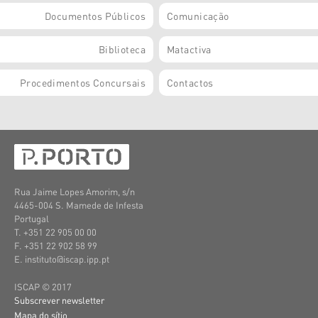
Documentos Públicos
Comunicação
Biblioteca
Matactiva
Procedimentos Concursais
Contactos
Rua Jaime Lopes Amorim, s/n
4465-004 S. Mamede de Infesta
Portugal
T. +351 22 905 00 00
F. +351 22 902 58 99
E. instituto@iscap.ipp.pt
ISCAP © 2017
Subscrever newsletter
Mapa do sítio