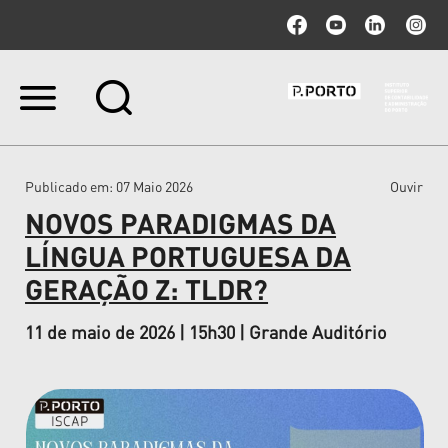
Ir
para
o
conteúdo.
|
Publicado em
: 07 Maio 2026
Ouvir
Ir
para
NOVOS PARADIGMAS DA
a
navegação
LÍNGUA PORTUGUESA DA
GERAÇÃO Z: TLDR?
11 de maio de 2026 | 15h30 | Grande Auditório