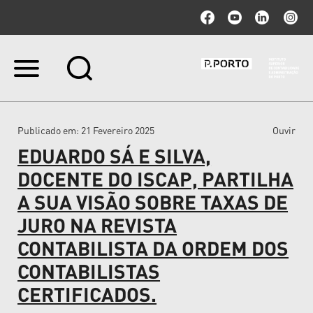
Ir
para
o
conteúdo.
|
Publicado em
: 21 Fevereiro 2025
Ouvir
Ir
para
EDUARDO SÁ E SILVA,
a
navegação
DOCENTE DO ISCAP, PARTILHA
A SUA VISÃO SOBRE TAXAS DE
JURO NA REVISTA
CONTABILISTA DA ORDEM DOS
CONTABILISTAS
CERTIFICADOS.