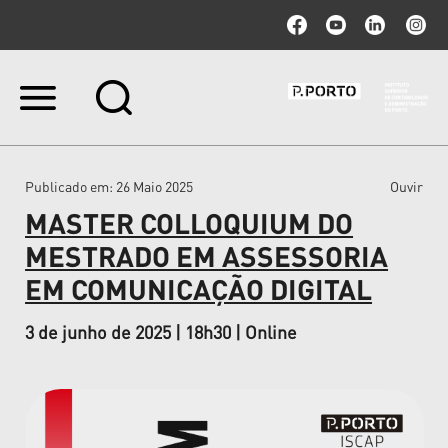
Ir
para
o
conteúdo.
|
Publicado em
: 26 Maio 2025
Ouvir
Ir
para
MASTER COLLOQUIUM DO
a
navegação
MESTRADO EM ASSESSORIA
EM COMUNICAÇÃO DIGITAL
3 de junho de 2025 | 18h30 | Online