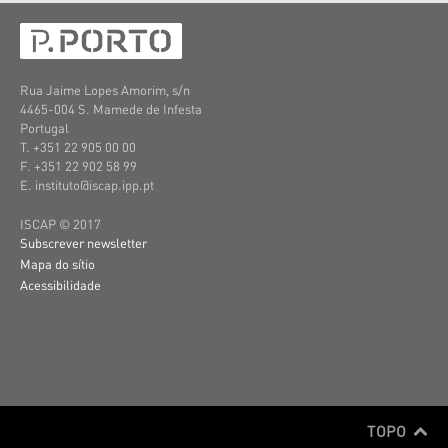
Rua Jaime Lopes Amorim, s/n
4465-004 S. Mamede de Infesta
Portugal
T. +351 22 905 00 00
F. +351 22 902 58 99
E. instituto@iscap.ipp.pt
ISCAP © 2017
Subscrever newsletter
Mapa do sítio
Acessibilidade
TOPO