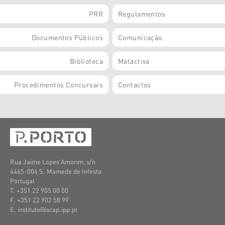
PRR
Regulamentos
Documentos Públicos
Comunicação
Biblioteca
Matactiva
Procedimentos Concursais
Contactos
Rua Jaime Lopes Amorim, s/n
4465-004 S. Mamede de Infesta
Portugal
T. +351 22 905 00 00
F. +351 22 902 58 99
E. instituto@iscap.ipp.pt