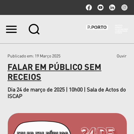
Ir
para
o
conteúdo.
|
Publicado em
: 19 Março 2025
Ouvir
Ir
para
FALAR EM PÚBLICO SEM
a
navegação
RECEIOS
Dia 24 de março de 2025 | 10h00 | Sala de Actos do
ISCAP