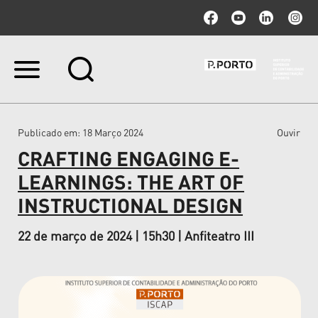
Ir
para
o
conteúdo.
|
Publicado em
: 18 Março 2024
Ouvir
Ir
para
CRAFTING ENGAGING E-
a
navegação
LEARNINGS: THE ART OF
INSTRUCTIONAL DESIGN
22 de março de 2024 | 15h30 | Anfiteatro III