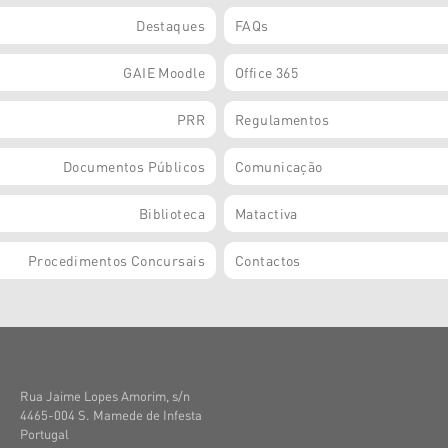
Destaques
FAQs
GAIE Moodle
Office 365
PRR
Regulamentos
Documentos Públicos
Comunicação
Biblioteca
Matactiva
Procedimentos Concursais
Contactos
Rua Jaime Lopes Amorim, s/n
4465-004 S. Mamede de Infesta
Portugal