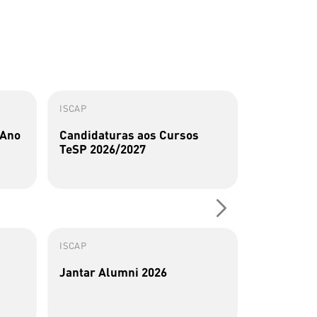
ISCAP
ISCAP
 Ano
Candidaturas aos Cursos
Perfis Al
TeSP 2026/2027
Sousa
ISCAP
ISCAP
Jantar Alumni 2026
Alumna do
de artigos
transforma