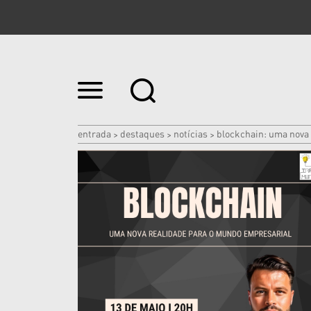
Ir
para
o
conteúdo.
|
entrada
destaques
notícias
blockchain: uma nova
>
>
>
Ir
para
a
navegação