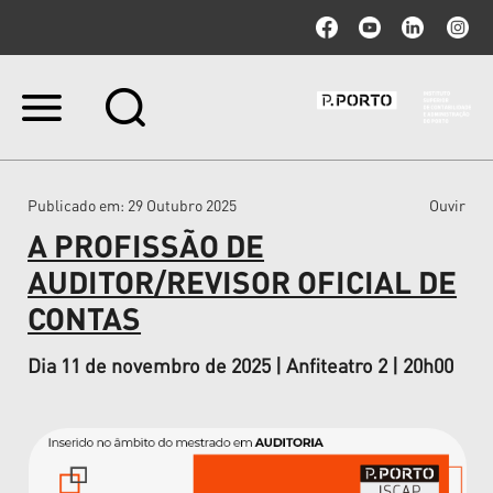
Ir
para
o
conteúdo.
|
Publicado em
: 29 Outubro 2025
Ouvir
Ir
para
A PROFISSÃO DE
a
navegação
AUDITOR/REVISOR OFICIAL DE
CONTAS
Dia 11 de novembro de 2025 | Anfiteatro 2 | 20h00