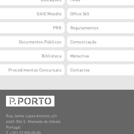
GAIE Moodle
Office 365
PRR
Regulamentos
Documentos Públicos
Comunicação
Biblioteca
Matactiva
Procedimentos Concursais
Contactos
Rua Jaime Lopes Amorim, s/n
4465-004 S. Mamede de Infesta
Portugal
T. +351 22 905 00 00