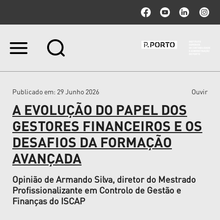
Ir
para
o
conteúdo.
|
Publicado em
: 29 Junho 2026
Ouvir
Ir
para
A EVOLUÇÃO DO PAPEL DOS
a
navegação
GESTORES FINANCEIROS E OS
DESAFIOS DA FORMAÇÃO
AVANÇADA
Opinião de Armando Silva, diretor do Mestrado
Profissionalizante em Controlo de Gestão e
Finanças do ISCAP