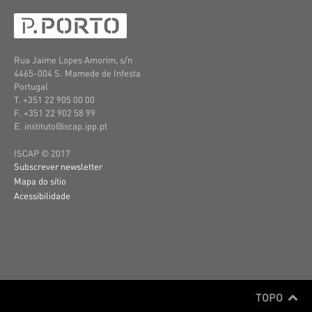
Rua Jaime Lopes Amorim, s/n
4465-004 S. Mamede de Infesta
Portugal
T. +351 22 905 00 00
F. +351 22 902 58 99
E. instituto@iscap.ipp.pt
ISCAP © 2017
Subscrever newsletter
Mapa do sítio
Acessibilidade
TOPO