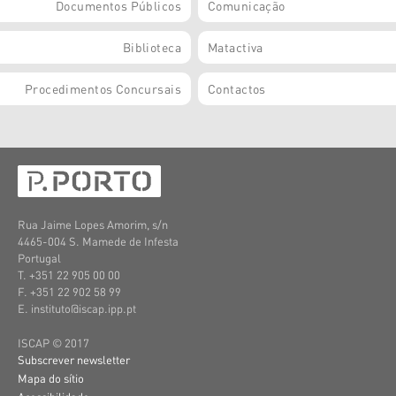
Documentos Públicos
Comunicação
Biblioteca
Matactiva
Procedimentos Concursais
Contactos
Rua Jaime Lopes Amorim, s/n
4465-004 S. Mamede de Infesta
Portugal
T. +351 22 905 00 00
F. +351 22 902 58 99
E. instituto@iscap.ipp.pt
ISCAP © 2017
Subscrever newsletter
Mapa do sítio