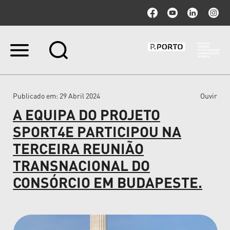
Ir
para
o
conteúdo.
|
Publicado em
: 29 Abril 2024
Ouvir
Ir
para
A EQUIPA DO PROJETO
a
navegação
SPORT4E PARTICIPOU NA
TERCEIRA REUNIÃO
TRANSNACIONAL DO
CONSÓRCIO EM BUDAPESTE.