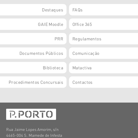
Destaques
FAQs
GAIE Moodle
Office 365
PRR
Regulamentos
Documentos Públicos
Comunicação
Biblioteca
Matactiva
Procedimentos Concursais
Contactos
Rua Jaime Lopes Amorim, s/n
4465-004 S. Mamede de Infesta