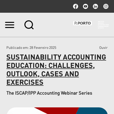
Ir
para
o
conteúdo.
|
Publicado em
: 28 Fevereiro 2025
Ouvir
Ir
para
SUSTAINABILITY ACCOUNTING
a
navegação
EDUCATION: CHALLENGES,
OUTLOOK, CASES AND
EXERCISES
The ISCAP/IPP Accounting Webinar Series