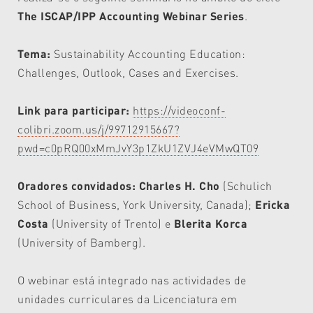
The ISCAP/IPP Accounting Webinar Series
.
Tema:
Sustainability Accounting Education:
Challenges, Outlook, Cases and Exercises.
Link para participar:
https://videoconf-
colibri.zoom.us/j/99712915667?
pwd=c0pRQ00xMmJvY3p1ZkU1ZVJ4eVMwQT09
Oradores convidados:
Charles H. Cho
(Schulich
School of Business, York University, Canada);
Ericka
Costa
(University of Trento) e
Blerita Korca
(University of Bamberg).
O webinar está integrado nas actividades de
unidades curriculares da Licenciatura em