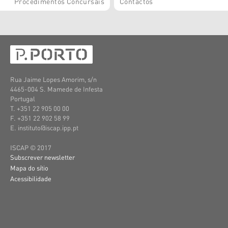
Procedimentos Concursais
Contactos
Rua Jaime Lopes Amorim, s/n
4465-004 S. Mamede de Infesta
Portugal
T. +351 22 905 00 00
F. +351 22 902 58 99
E. instituto@iscap.ipp.pt
ISCAP © 2017
Subscrever newsletter
Mapa do sítio
Acessibilidade