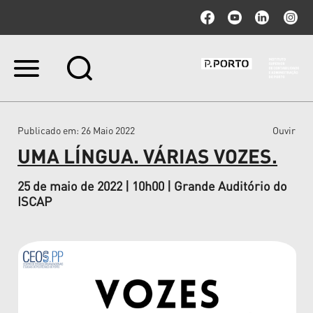
Ir
para
o
conteúdo.
|
Publicado em
: 26 Maio 2022
Ouvir
Ir
para
UMA LÍNGUA. VÁRIAS VOZES.
a
navegação
25 de maio de 2022 | 10h00 | Grande Auditório do
ISCAP