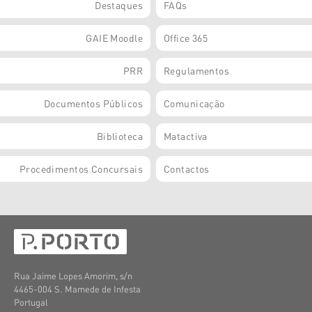
Destaques
FAQs
GAIE Moodle
Office 365
PRR
Regulamentos
Documentos Públicos
Comunicação
Biblioteca
Matactiva
Procedimentos Concursais
Contactos
Rua Jaime Lopes Amorim, s/n
4465-004 S. Mamede de Infesta
Portugal