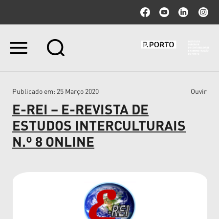
Ir
para
o
conteúdo.
|
Publicado em
: 25 Março 2020
Ouvir
Ir
para
E-REI – E-REVISTA DE
a
navegação
ESTUDOS INTERCULTURAIS
N.º 8 ONLINE