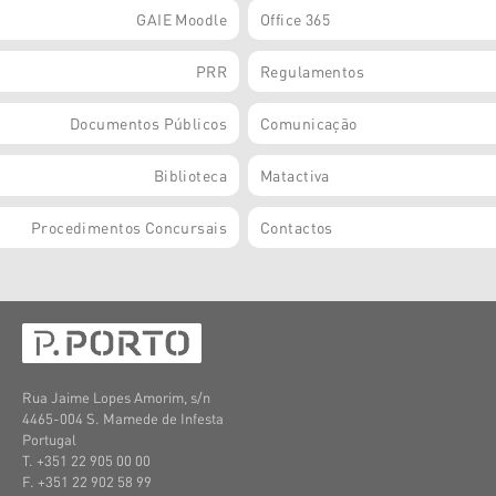
GAIE Moodle
Office 365
PRR
Regulamentos
Documentos Públicos
Comunicação
Biblioteca
Matactiva
Procedimentos Concursais
Contactos
Rua Jaime Lopes Amorim, s/n
4465-004 S. Mamede de Infesta
Portugal
T. +351 22 905 00 00
F. +351 22 902 58 99