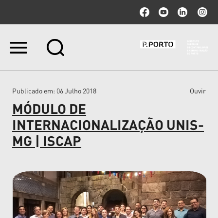
Ir
para
o
conteúdo.
|
Publicado em
: 06 Julho 2018
Ouvir
Ir
para
MÓDULO DE
a
navegação
INTERNACIONALIZAÇÃO UNIS-
MG | ISCAP