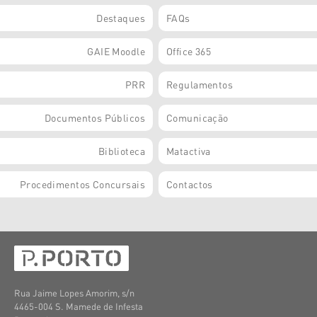
Destaques
FAQs
GAIE Moodle
Office 365
PRR
Regulamentos
Documentos Públicos
Comunicação
Biblioteca
Matactiva
Procedimentos Concursais
Contactos
Rua Jaime Lopes Amorim, s/n
4465-004 S. Mamede de Infesta