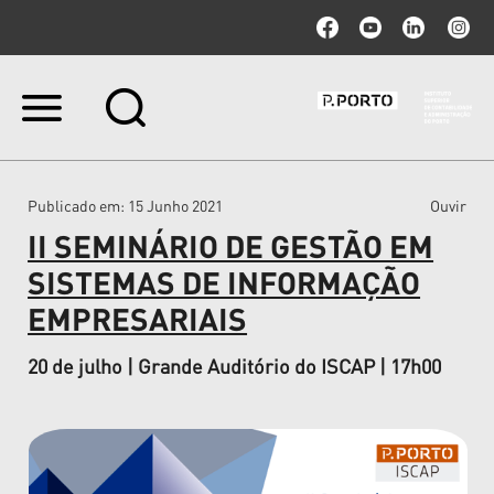
Ir
para
o
conteúdo.
|
Publicado em
: 15 Junho 2021
Ouvir
Ir
para
II SEMINÁRIO DE GESTÃO EM
a
navegação
SISTEMAS DE INFORMAÇÃO
EMPRESARIAIS
20 de julho | Grande Auditório do ISCAP | 17h00