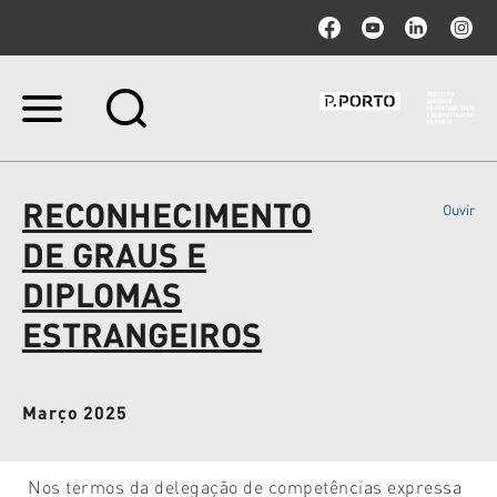
Ir
para
o
conteúdo.
|
RECONHECIMENTO
Ouvir
Ir
para
DE GRAUS E
a
navegação
DIPLOMAS
ESTRANGEIROS
Março 2025
Nos termos da delegação de competências expressa