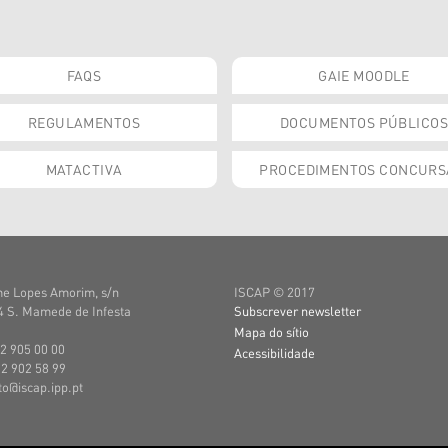
FAQS
GAIE MOODLE
REGULAMENTOS
DOCUMENTOS PÚBLICOS
MATACTIVA
PROCEDIMENTOS CONCURS
e Lopes Amorim, s/n
ISCAP © 2017
 S. Mamede de Infesta
Subscrever newsletter
Mapa do sítio
22 905 00 00
Acessibilidade
22 902 58 99
uto@iscap.ipp.pt