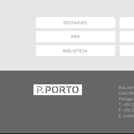
DESTAQUES
PRR
BIBLIOTECA
Rua Jaim
4465-004
Portugal
T. +351 
F. +351 
E. instit