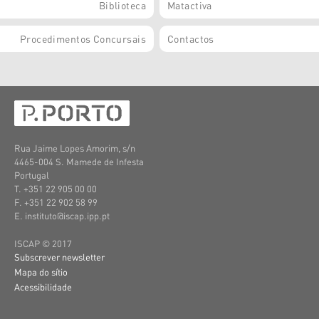
Biblioteca
Matactiva
Procedimentos Concursais
Contactos
Rua Jaime Lopes Amorim, s/n
4465-004 S. Mamede de Infesta
Portugal
T. +351 22 905 00 00
F. +351 22 902 58 99
E. instituto@iscap.ipp.pt
ISCAP © 2017
Subscrever newsletter
Mapa do sítio
Acessibilidade