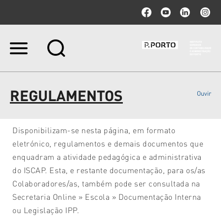
Ir
para
o
conteúdo.
|
REGULAMENTOS
Ouvir
Ir
para
a
navegação
Disponibilizam-se nesta página, em formato
eletrónico, regulamentos e demais documentos que
enquadram a atividade pedagógica e administrativa
do ISCAP. Esta, e restante documentação, para os/as
Colaboradores/as, também pode ser consultada na
Secretaria Online » Escola » Documentação Interna
ou Legislação IPP.