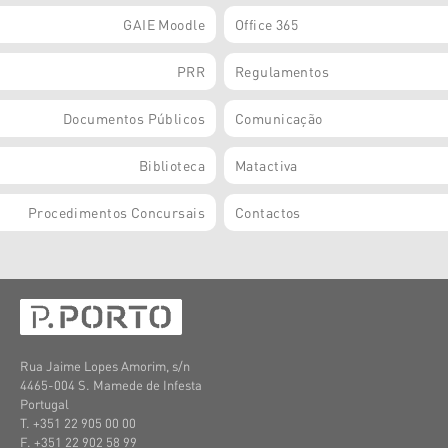
GAIE Moodle
Office 365
PRR
Regulamentos
Documentos Públicos
Comunicação
Biblioteca
Matactiva
Procedimentos Concursais
Contactos
Rua Jaime Lopes Amorim, s/n
4465-004 S. Mamede de Infesta
Portugal
T. +351 22 905 00 00
F. +351 22 902 58 99