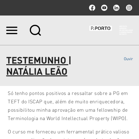
Ir
para
o
conteúdo.
|
TESTEMUNHO |
Ouvir
Ir
para
NATÁLIA LEÃO
a
navegação
Só tenho pontos positivos a ressaltar sobre a PG em
TEFT do ISCAP que, além de muito enriquecedora,
possibilitou minha aprovação em uma fellowship de
Terminologia na World Intellectual Property (WIPO).
O curso me forneceu um ferramental prático valioso