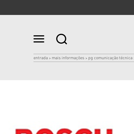
Ir
para
o
conteúdo.
|
entrada
mais informações
pg comunicação técnica
>
>
Ir
para
a
navegação