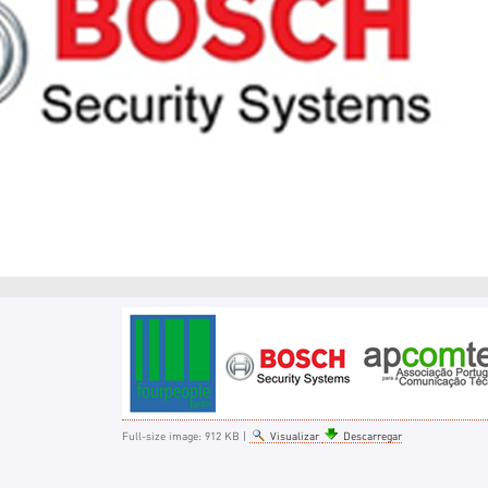
Full-size image:
912 KB
|
Visualizar
Descarregar