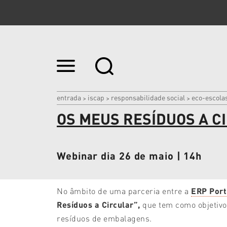
Ir
para
o
conteúdo.
|
entrada
iscap
responsabilidade social
eco-escola
>
>
>
Ir
OS MEUS RESÍDUOS A C
para
a
navegação
Webinar dia 26 de maio | 14h
No âmbito de uma parceria entre a
ERP Port
Resíduos a Circular”,
que tem como objetivo 
resíduos de embalagens.