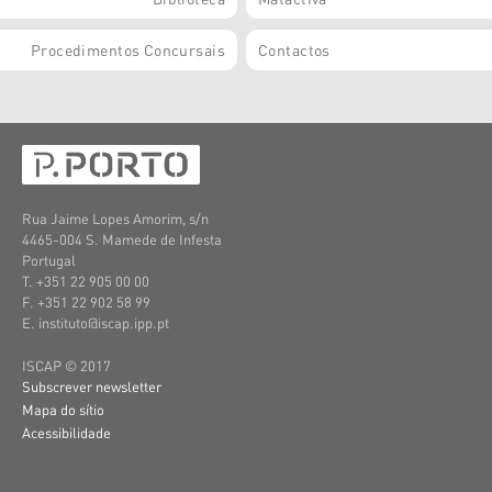
Procedimentos Concursais
Contactos
Rua Jaime Lopes Amorim, s/n
4465-004 S. Mamede de Infesta
Portugal
T. +351 22 905 00 00
F. +351 22 902 58 99
E. instituto@iscap.ipp.pt
ISCAP © 2017
Subscrever newsletter
Mapa do sítio
Acessibilidade