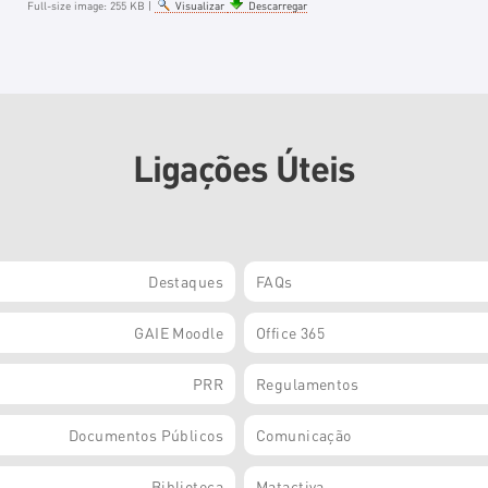
Full-size image:
255 KB
|
Visualizar
Descarregar
Ligações Úteis
Destaques
FAQs
GAIE Moodle
Office 365
PRR
Regulamentos
Documentos Públicos
Comunicação
Biblioteca
Matactiva