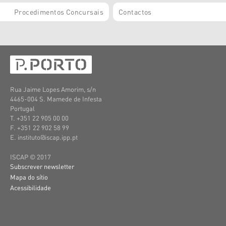
Procedimentos Concursais
Contactos
Rua Jaime Lopes Amorim, s/n
4465-004 S. Mamede de Infesta
Portugal
T. +351 22 905 00 00
F. +351 22 902 58 99
E. instituto@iscap.ipp.pt
ISCAP © 2017
Subscrever newsletter
Mapa do sítio
Acessibilidade