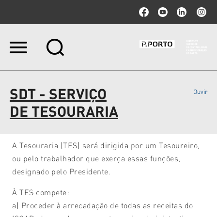
Ir
para
o
conteúdo.
|
SDT - SERVIÇO
Ouvir
Ir
para
DE TESOURARIA
a
navegação
A Tesouraria (TES) será dirigida por um Tesoureiro,
ou pelo trabalhador que exerça essas funções,
designado pelo Presidente.
À TES compete:
a) Proceder à arrecadação de todas as receitas do