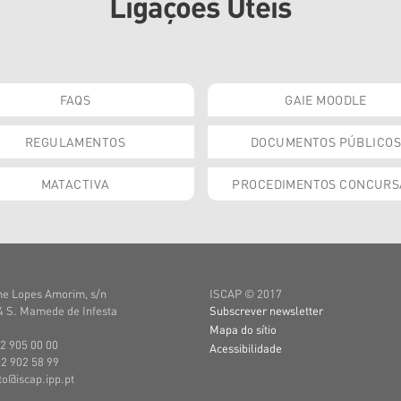
Ligações Úteis
FAQS
GAIE MOODLE
REGULAMENTOS
DOCUMENTOS PÚBLICOS
MATACTIVA
PROCEDIMENTOS CONCURS
e Lopes Amorim, s/n
ISCAP © 2017
 S. Mamede de Infesta
Subscrever newsletter
Mapa do sítio
22 905 00 00
Acessibilidade
22 902 58 99
uto@iscap.ipp.pt