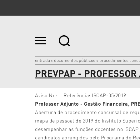
Ir
para
o
conteúdo.
|
entrada
documentos públicos
procedimentos concu
>
>
Ir
PREVPAP - PROFESSOR 
para
a
navegação
Aviso Nr.: | Referência:
ISCAP-05/2019
Professor Adjunto - Gestão Financeira
,
PR
Abertura de procedimento concursal de regul
mapa de pessoal de 2019 do Instituto Superio
desempenhar as funções docentes no ISCAP, 
candidatos abrangidos pelo Programa de Reg