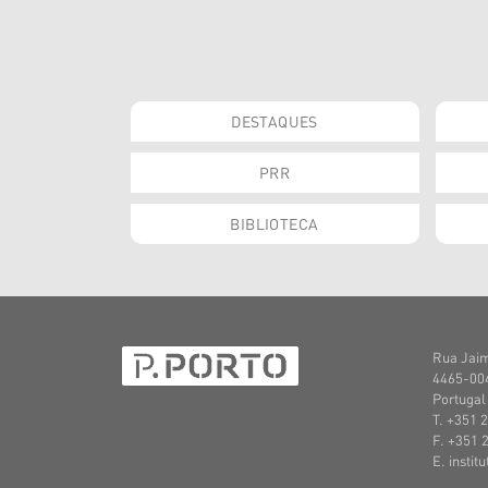
DESTAQUES
PRR
BIBLIOTECA
Rua Jaim
4465-004
Portugal
T. +351 
F. +351 
E. instit