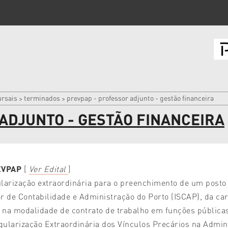
rsais
terminados
prevpap - professor adjunto - gestão financeira
>
>
ADJUNTO - GESTÃO FINANCEIRA
EVPAP
[
Ver Edital
]
arização extraordinária para o preenchimento de um posto d
r de Contabilidade e Administração do Porto (ISCAP), da car
na modalidade de contrato de trabalho em funções públicas
ularização Extraordinária dos Vínculos Precários na Admi