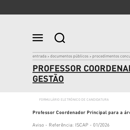
Ir
para
o
conteúdo.
|
entrada
documentos públicos
procedimentos concu
>
>
Ir
PROFESSOR COORDENADO
para
a
navegação
GESTÃO
FORMULÁRIO ELETRÓNICO DE CANDIDATURA
Professor Coordenador Principal para a áre
Aviso - Referência: ISCAP - 01/2026