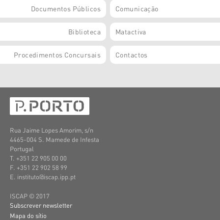
Documentos Públicos
Comunicação
Biblioteca
Matactiva
Procedimentos Concursais
Contactos
Rua Jaime Lopes Amorim, s/n
4465-004 S. Mamede de Infesta
Portugal
T. +351 22 905 00 00
F. +351 22 902 58 99
E. instituto@iscap.ipp.pt
ISCAP © 2017
Subscrever newsletter
Mapa do sítio