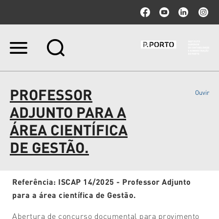
Ir
para
o
conteúdo.
|
PROFESSOR
Ouvir
Ir
para
ADJUNTO PARA A
a
navegação
ÁREA CIENTÍFICA
DE GESTÃO.
Referência: ISCAP 14/2025 -
Professor Adjunto
para a área científica de Gestão.
Abertura de concurso documental para provimento