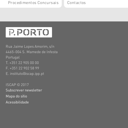
Procedimentos Concursais
Contactos
Rua Jaime Lopes Amorim, s/n
4465-004 S. Mamede de Infesta
Portugal
T. +351 22 905 00 00
F. +351 22 902 58 99
E. instituto@iscap.ipp.pt
ISCAP © 2017
Subscrever newsletter
Mapa do sítio
Acessibilidade