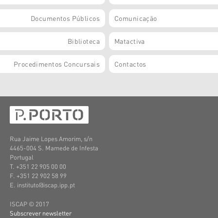
Documentos Públicos
Comunicação
Biblioteca
Matactiva
Procedimentos Concursais
Contactos
Rua Jaime Lopes Amorim, s/n
4465-004 S. Mamede de Infesta
Portugal
T. +351 22 905 00 00
F. +351 22 902 58 99
E. instituto@iscap.ipp.pt
ISCAP © 2017
Subscrever newsletter