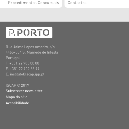
Procedimentos Concursais
Contactos
Rua Jaime Lopes Amorim, s/n
4465-004 S. Mamede de Infesta
Portugal
T. +351 22 905 00 00
F. +351 22 902 58 99
E. instituto@iscap.ipp.pt
ISCAP © 2017
Subscrever newsletter
Mapa do sítio
Acessibilidade