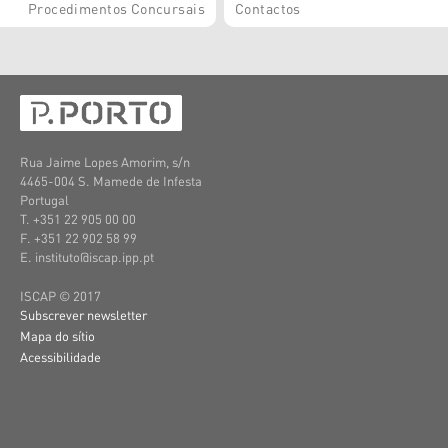
Procedimentos Concursais
Contactos
Rua Jaime Lopes Amorim, s/n
4465-004 S. Mamede de Infesta
Portugal
T. +351 22 905 00 00
F. +351 22 902 58 99
E. instituto@iscap.ipp.pt
ISCAP © 2017
Subscrever newsletter
Mapa do sítio
Acessibilidade